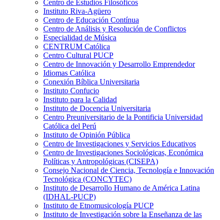
Centro de Estudios Filosóficos
Instituto Riva-Agüero
Centro de Educación Contínua
Centro de Análisis y Resolución de Conflictos
Especialidad de Música
CENTRUM Católica
Centro Cultural PUCP
Centro de Innovación y Desarrollo Emprendedor
Idiomas Católica
Conexión Bíblica Universitaria
Instituto Confucio
Instituto para la Calidad
Instituto de Docencia Universitaria
Centro Preuniversitario de la Pontificia Universidad
Católica del Perú
Instituto de Opinión Pública
Centro de Investigaciones y Servicios Educativos
Centro de Investigaciones Sociológicas, Económica
Políticas y Antropológicas (CISEPA)
Consejo Nacional de Ciencia, Tecnología e Innovación
Tecnológica (CONCYTEC)
Instituto de Desarrollo Humano de América Latina
(IDHAL-PUCP)
Instituto de Etnomusicología PUCP
Instituto de Investigación sobre la Enseñanza de las