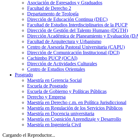
Asociación de Egresados y Graduados
Facultad de Derecho 2
Departamento de Teología
Dirección de Educación Continua (DEC)
Facultad de Estudios Interdisciplinarios de la PUCP
Dirección de Gestión del Talento Humano (DGTH)
Dirección Académica de Planeamiento y Evaluación (D
Facultad de Arquitectura y Urbanismo
Centro de Asesoría Pastoral Universitaria (CAPU)
Dirección de Comunicación Institucional (DCI)
Cachimbo PUCP (OCAI)
Dirección de Actividades Culturales
Centro de Estudios Orientales
Posgrado
Maestría en Gerencia Social
Escuela de Posgrado
Escuela de Gobierno y Políticas Públicas
Derecho y Empresa
Maestría en Derecho c.m. en Política Jurisdiccional
Maestría en Regulación de los Servicios Públicos
Maestría en Docencia universitaria
Maestría en Cognición Aprendizaje y Desarrollo
Maestría en Ingeniería Civil
Cargando el Reproductor...