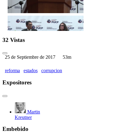
XII Seminario de Reforma d
32 Vistas
25 de Septiembre de 2017
53m
reforma
estados
corrupcion
Expositores
XII Seminario de Reforma d
Martin
Kreutner
XII Seminario de Reforma de
Embebido