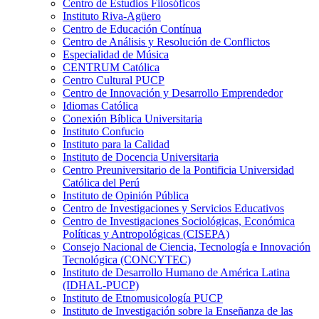
Centro de Estudios Filosóficos
Instituto Riva-Agüero
Centro de Educación Contínua
Centro de Análisis y Resolución de Conflictos
Especialidad de Música
CENTRUM Católica
Centro Cultural PUCP
Centro de Innovación y Desarrollo Emprendedor
Idiomas Católica
Conexión Bíblica Universitaria
Instituto Confucio
Instituto para la Calidad
Instituto de Docencia Universitaria
Centro Preuniversitario de la Pontificia Universidad
Católica del Perú
Instituto de Opinión Pública
Centro de Investigaciones y Servicios Educativos
Centro de Investigaciones Sociológicas, Económica
Políticas y Antropológicas (CISEPA)
Consejo Nacional de Ciencia, Tecnología e Innovación
Tecnológica (CONCYTEC)
Instituto de Desarrollo Humano de América Latina
(IDHAL-PUCP)
Instituto de Etnomusicología PUCP
Instituto de Investigación sobre la Enseñanza de las