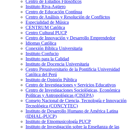
Centro de Estudios Filosóficos
Instituto Riva-Agüero
Centro de Educación Contínua
Centro de Análisis y Resolución de Conflictos
Especialidad de Música
CENTRUM Católica
Centro Cultural PUCP
Centro de Innovación y Desarrollo Emprendedor
Idiomas Católica
Conexión Bíblica Universitaria
Instituto Confucio
Instituto para la Calidad
Instituto de Docencia Universitaria
Centro Preuniversitario de la Pontificia Universidad
Católica del Perú
Instituto de Opinión Pública
Centro de Investigaciones y Servicios Educativos
Centro de Investigaciones Sociológicas, Económica
Políticas y Antropológicas (CISEPA)
Consejo Nacional de Ciencia, Tecnología e Innovación
Tecnológica (CONCYTEC)
Instituto de Desarrollo Humano de América Latina
(IDHAL-PUCP)
Instituto de Etnomusicología PUCP
Instituto de Investigación sobre la Enseñanza de las