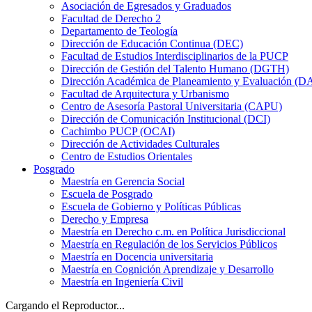
Asociación de Egresados y Graduados
Facultad de Derecho 2
Departamento de Teología
Dirección de Educación Continua (DEC)
Facultad de Estudios Interdisciplinarios de la PUCP
Dirección de Gestión del Talento Humano (DGTH)
Dirección Académica de Planeamiento y Evaluación (D
Facultad de Arquitectura y Urbanismo
Centro de Asesoría Pastoral Universitaria (CAPU)
Dirección de Comunicación Institucional (DCI)
Cachimbo PUCP (OCAI)
Dirección de Actividades Culturales
Centro de Estudios Orientales
Posgrado
Maestría en Gerencia Social
Escuela de Posgrado
Escuela de Gobierno y Políticas Públicas
Derecho y Empresa
Maestría en Derecho c.m. en Política Jurisdiccional
Maestría en Regulación de los Servicios Públicos
Maestría en Docencia universitaria
Maestría en Cognición Aprendizaje y Desarrollo
Maestría en Ingeniería Civil
Cargando el Reproductor...