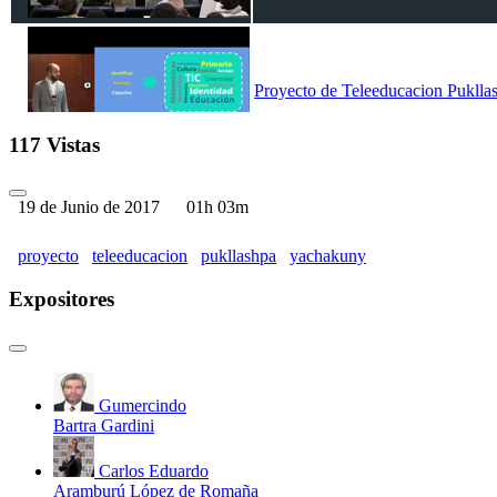
Proyecto de Teleeducacion Puklla
117 Vistas
19 de Junio de 2017
01h 03m
proyecto
teleeducacion
pukllashpa
yachakuny
Expositores
Gumercindo
Bartra Gardini
Carlos Eduardo
Aramburú López de Romaña