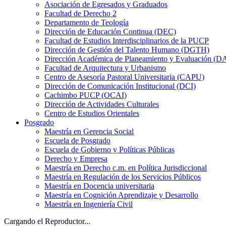
Asociación de Egresados y Graduados
Facultad de Derecho 2
Departamento de Teología
Dirección de Educación Continua (DEC)
Facultad de Estudios Interdisciplinarios de la PUCP
Dirección de Gestión del Talento Humano (DGTH)
Dirección Académica de Planeamiento y Evaluación (D
Facultad de Arquitectura y Urbanismo
Centro de Asesoría Pastoral Universitaria (CAPU)
Dirección de Comunicación Institucional (DCI)
Cachimbo PUCP (OCAI)
Dirección de Actividades Culturales
Centro de Estudios Orientales
Posgrado
Maestría en Gerencia Social
Escuela de Posgrado
Escuela de Gobierno y Políticas Públicas
Derecho y Empresa
Maestría en Derecho c.m. en Política Jurisdiccional
Maestría en Regulación de los Servicios Públicos
Maestría en Docencia universitaria
Maestría en Cognición Aprendizaje y Desarrollo
Maestría en Ingeniería Civil
Cargando el Reproductor...