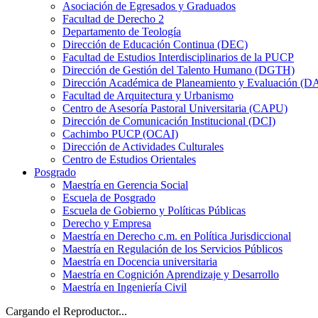
Asociación de Egresados y Graduados
Facultad de Derecho 2
Departamento de Teología
Dirección de Educación Continua (DEC)
Facultad de Estudios Interdisciplinarios de la PUCP
Dirección de Gestión del Talento Humano (DGTH)
Dirección Académica de Planeamiento y Evaluación (D
Facultad de Arquitectura y Urbanismo
Centro de Asesoría Pastoral Universitaria (CAPU)
Dirección de Comunicación Institucional (DCI)
Cachimbo PUCP (OCAI)
Dirección de Actividades Culturales
Centro de Estudios Orientales
Posgrado
Maestría en Gerencia Social
Escuela de Posgrado
Escuela de Gobierno y Políticas Públicas
Derecho y Empresa
Maestría en Derecho c.m. en Política Jurisdiccional
Maestría en Regulación de los Servicios Públicos
Maestría en Docencia universitaria
Maestría en Cognición Aprendizaje y Desarrollo
Maestría en Ingeniería Civil
Cargando el Reproductor...