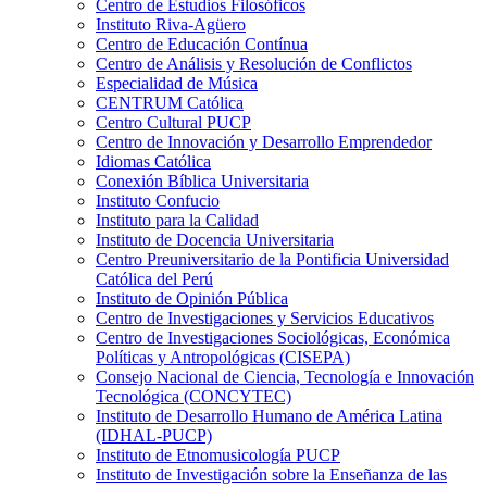
Centro de Estudios Filosóficos
Instituto Riva-Agüero
Centro de Educación Contínua
Centro de Análisis y Resolución de Conflictos
Especialidad de Música
CENTRUM Católica
Centro Cultural PUCP
Centro de Innovación y Desarrollo Emprendedor
Idiomas Católica
Conexión Bíblica Universitaria
Instituto Confucio
Instituto para la Calidad
Instituto de Docencia Universitaria
Centro Preuniversitario de la Pontificia Universidad
Católica del Perú
Instituto de Opinión Pública
Centro de Investigaciones y Servicios Educativos
Centro de Investigaciones Sociológicas, Económica
Políticas y Antropológicas (CISEPA)
Consejo Nacional de Ciencia, Tecnología e Innovación
Tecnológica (CONCYTEC)
Instituto de Desarrollo Humano de América Latina
(IDHAL-PUCP)
Instituto de Etnomusicología PUCP
Instituto de Investigación sobre la Enseñanza de las