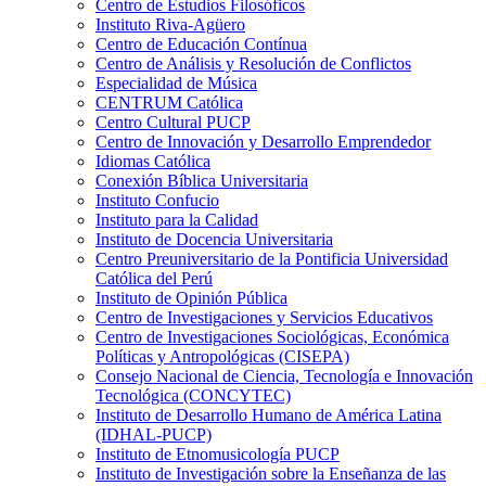
Centro de Estudios Filosóficos
Instituto Riva-Agüero
Centro de Educación Contínua
Centro de Análisis y Resolución de Conflictos
Especialidad de Música
CENTRUM Católica
Centro Cultural PUCP
Centro de Innovación y Desarrollo Emprendedor
Idiomas Católica
Conexión Bíblica Universitaria
Instituto Confucio
Instituto para la Calidad
Instituto de Docencia Universitaria
Centro Preuniversitario de la Pontificia Universidad
Católica del Perú
Instituto de Opinión Pública
Centro de Investigaciones y Servicios Educativos
Centro de Investigaciones Sociológicas, Económica
Políticas y Antropológicas (CISEPA)
Consejo Nacional de Ciencia, Tecnología e Innovación
Tecnológica (CONCYTEC)
Instituto de Desarrollo Humano de América Latina
(IDHAL-PUCP)
Instituto de Etnomusicología PUCP
Instituto de Investigación sobre la Enseñanza de las