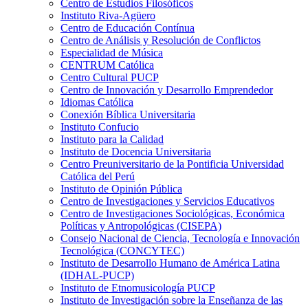
Centro de Estudios Filosóficos
Instituto Riva-Agüero
Centro de Educación Contínua
Centro de Análisis y Resolución de Conflictos
Especialidad de Música
CENTRUM Católica
Centro Cultural PUCP
Centro de Innovación y Desarrollo Emprendedor
Idiomas Católica
Conexión Bíblica Universitaria
Instituto Confucio
Instituto para la Calidad
Instituto de Docencia Universitaria
Centro Preuniversitario de la Pontificia Universidad
Católica del Perú
Instituto de Opinión Pública
Centro de Investigaciones y Servicios Educativos
Centro de Investigaciones Sociológicas, Económica
Políticas y Antropológicas (CISEPA)
Consejo Nacional de Ciencia, Tecnología e Innovación
Tecnológica (CONCYTEC)
Instituto de Desarrollo Humano de América Latina
(IDHAL-PUCP)
Instituto de Etnomusicología PUCP
Instituto de Investigación sobre la Enseñanza de las