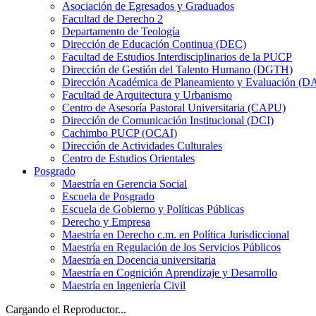
Asociación de Egresados y Graduados
Facultad de Derecho 2
Departamento de Teología
Dirección de Educación Continua (DEC)
Facultad de Estudios Interdisciplinarios de la PUCP
Dirección de Gestión del Talento Humano (DGTH)
Dirección Académica de Planeamiento y Evaluación (D
Facultad de Arquitectura y Urbanismo
Centro de Asesoría Pastoral Universitaria (CAPU)
Dirección de Comunicación Institucional (DCI)
Cachimbo PUCP (OCAI)
Dirección de Actividades Culturales
Centro de Estudios Orientales
Posgrado
Maestría en Gerencia Social
Escuela de Posgrado
Escuela de Gobierno y Políticas Públicas
Derecho y Empresa
Maestría en Derecho c.m. en Política Jurisdiccional
Maestría en Regulación de los Servicios Públicos
Maestría en Docencia universitaria
Maestría en Cognición Aprendizaje y Desarrollo
Maestría en Ingeniería Civil
Cargando el Reproductor...