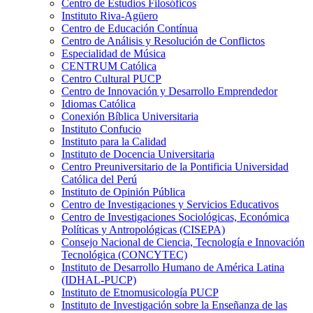
Centro de Estudios Filosóficos
Instituto Riva-Agüero
Centro de Educación Contínua
Centro de Análisis y Resolución de Conflictos
Especialidad de Música
CENTRUM Católica
Centro Cultural PUCP
Centro de Innovación y Desarrollo Emprendedor
Idiomas Católica
Conexión Bíblica Universitaria
Instituto Confucio
Instituto para la Calidad
Instituto de Docencia Universitaria
Centro Preuniversitario de la Pontificia Universidad
Católica del Perú
Instituto de Opinión Pública
Centro de Investigaciones y Servicios Educativos
Centro de Investigaciones Sociológicas, Económica
Políticas y Antropológicas (CISEPA)
Consejo Nacional de Ciencia, Tecnología e Innovación
Tecnológica (CONCYTEC)
Instituto de Desarrollo Humano de América Latina
(IDHAL-PUCP)
Instituto de Etnomusicología PUCP
Instituto de Investigación sobre la Enseñanza de las