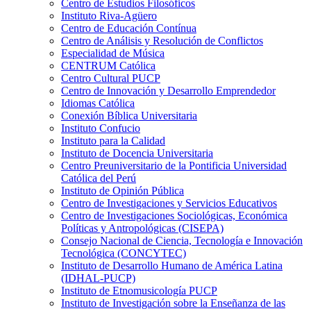
Centro de Estudios Filosóficos
Instituto Riva-Agüero
Centro de Educación Contínua
Centro de Análisis y Resolución de Conflictos
Especialidad de Música
CENTRUM Católica
Centro Cultural PUCP
Centro de Innovación y Desarrollo Emprendedor
Idiomas Católica
Conexión Bíblica Universitaria
Instituto Confucio
Instituto para la Calidad
Instituto de Docencia Universitaria
Centro Preuniversitario de la Pontificia Universidad
Católica del Perú
Instituto de Opinión Pública
Centro de Investigaciones y Servicios Educativos
Centro de Investigaciones Sociológicas, Económica
Políticas y Antropológicas (CISEPA)
Consejo Nacional de Ciencia, Tecnología e Innovación
Tecnológica (CONCYTEC)
Instituto de Desarrollo Humano de América Latina
(IDHAL-PUCP)
Instituto de Etnomusicología PUCP
Instituto de Investigación sobre la Enseñanza de las