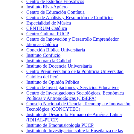
Centro de Estudios Filosóficos
Instituto Riva-Agüero
Centro de Educación Contínua
Centro de Análisis y Resolución de Conflictos
Especialidad de Música
CENTRUM Católica
Centro Cultural PUCP
Centro de Innovación y Desarrollo Emprendedor
Idiomas Católica
Conexión Bíblica Universitaria
Instituto Confucio
Instituto para la Calidad
Instituto de Docencia Universitaria
Centro Preuniversitario de la Pontificia Universidad
Católica del Perú
Instituto de Opinión Pública
Centro de Investigaciones y Servicios Educativos
Centro de Investigaciones Sociológicas, Económica
Políticas y Antropológicas (CISEPA)
Consejo Nacional de Ciencia, Tecnología e Innovación
Tecnológica (CONCYTEC)
Instituto de Desarrollo Humano de América Latina
(IDHAL-PUCP)
Instituto de Etnomusicología PUCP
Instituto de Investigación sobre la Enseñanza de las