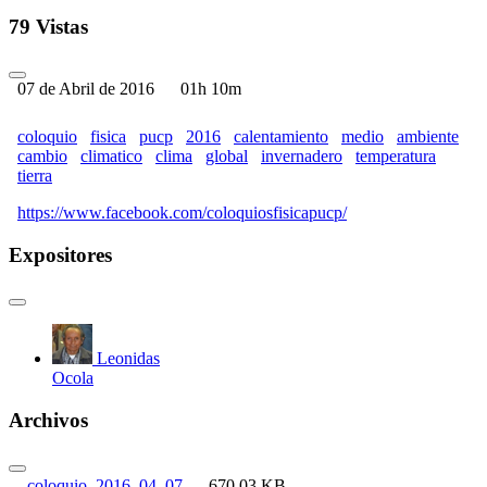
79 Vistas
07 de Abril de 2016
01h 10m
coloquio
fisica
pucp
2016
calentamiento
medio
ambiente
cambio
climatico
clima
global
invernadero
temperatura
tierra
https://www.facebook.com/coloquiosfisicapucp/
Expositores
Leonidas
Ocola
Archivos
coloquio_2016_04_07_...
670.03 KB