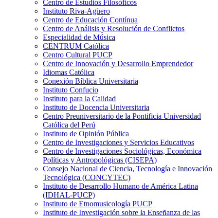
Centro de Estudios Filosóficos
Instituto Riva-Agüero
Centro de Educación Contínua
Centro de Análisis y Resolución de Conflictos
Especialidad de Música
CENTRUM Católica
Centro Cultural PUCP
Centro de Innovación y Desarrollo Emprendedor
Idiomas Católica
Conexión Bíblica Universitaria
Instituto Confucio
Instituto para la Calidad
Instituto de Docencia Universitaria
Centro Preuniversitario de la Pontificia Universidad
Católica del Perú
Instituto de Opinión Pública
Centro de Investigaciones y Servicios Educativos
Centro de Investigaciones Sociológicas, Económica
Políticas y Antropológicas (CISEPA)
Consejo Nacional de Ciencia, Tecnología e Innovación
Tecnológica (CONCYTEC)
Instituto de Desarrollo Humano de América Latina
(IDHAL-PUCP)
Instituto de Etnomusicología PUCP
Instituto de Investigación sobre la Enseñanza de las