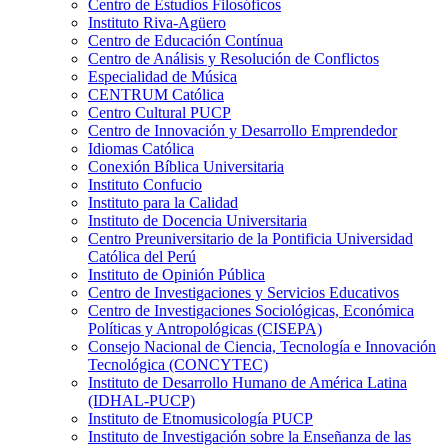
Centro de Estudios Filosóficos
Instituto Riva-Agüero
Centro de Educación Contínua
Centro de Análisis y Resolución de Conflictos
Especialidad de Música
CENTRUM Católica
Centro Cultural PUCP
Centro de Innovación y Desarrollo Emprendedor
Idiomas Católica
Conexión Bíblica Universitaria
Instituto Confucio
Instituto para la Calidad
Instituto de Docencia Universitaria
Centro Preuniversitario de la Pontificia Universidad
Católica del Perú
Instituto de Opinión Pública
Centro de Investigaciones y Servicios Educativos
Centro de Investigaciones Sociológicas, Económica
Políticas y Antropológicas (CISEPA)
Consejo Nacional de Ciencia, Tecnología e Innovación
Tecnológica (CONCYTEC)
Instituto de Desarrollo Humano de América Latina
(IDHAL-PUCP)
Instituto de Etnomusicología PUCP
Instituto de Investigación sobre la Enseñanza de las