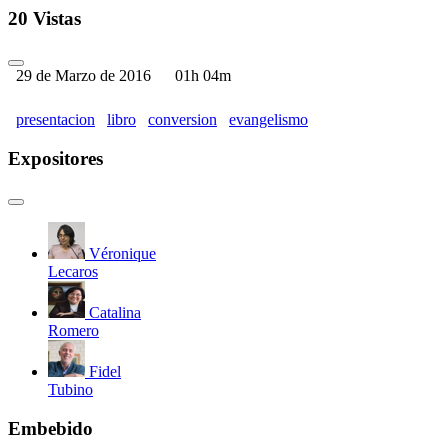
20 Vistas
29 de Marzo de 2016
01h 04m
presentacion
libro
conversion
evangelismo
Expositores
Véronique
Lecaros
Catalina
Romero
Fidel
Tubino
Embebido