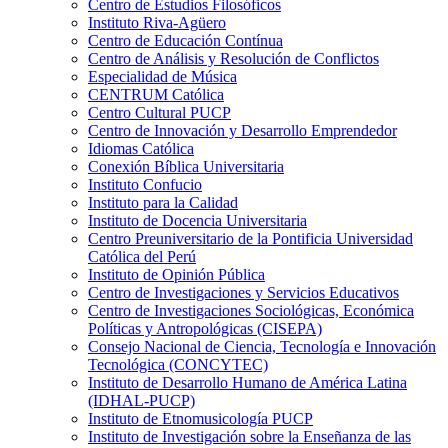
Centro de Estudios Filosóficos
Instituto Riva-Agüero
Centro de Educación Contínua
Centro de Análisis y Resolución de Conflictos
Especialidad de Música
CENTRUM Católica
Centro Cultural PUCP
Centro de Innovación y Desarrollo Emprendedor
Idiomas Católica
Conexión Bíblica Universitaria
Instituto Confucio
Instituto para la Calidad
Instituto de Docencia Universitaria
Centro Preuniversitario de la Pontificia Universidad
Católica del Perú
Instituto de Opinión Pública
Centro de Investigaciones y Servicios Educativos
Centro de Investigaciones Sociológicas, Económica
Políticas y Antropológicas (CISEPA)
Consejo Nacional de Ciencia, Tecnología e Innovación
Tecnológica (CONCYTEC)
Instituto de Desarrollo Humano de América Latina
(IDHAL-PUCP)
Instituto de Etnomusicología PUCP
Instituto de Investigación sobre la Enseñanza de las