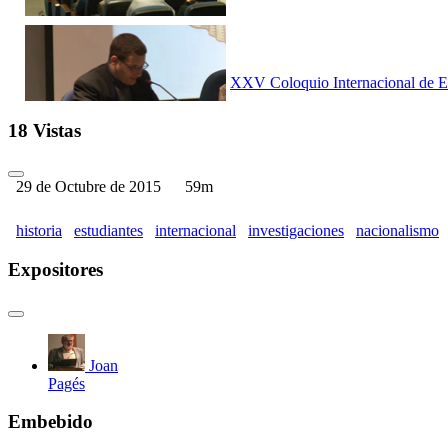
XXV Coloquio Internacional de Est
18 Vistas
29 de Octubre de 2015
59m
XXV Coloquio Internacional de Est
historia
estudiantes
internacional
investigaciones
nacionalismo
Expositores
XXV Coloquio Internacional de Est
Joan
Pagés
Embebido
XXV Coloquio Internacional de Est