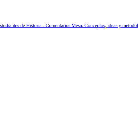
udiantes de Historia - Comentarios Mesa: Conceptos, ideas y metodolog
udiantes de Historia - Mesa: Tácticas políticas durante el proceso de 
udiantes de Historia - Mesa: Tácticas políticas durante el proceso de 
udiantes de Historia - Mesa Magistral: “Nacionalismo y enseñanza de l