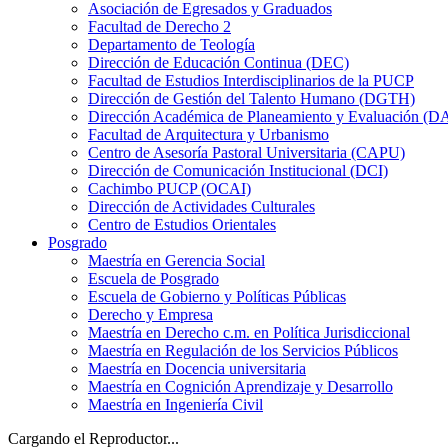
Asociación de Egresados y Graduados
Facultad de Derecho 2
Departamento de Teología
Dirección de Educación Continua (DEC)
Facultad de Estudios Interdisciplinarios de la PUCP
Dirección de Gestión del Talento Humano (DGTH)
Dirección Académica de Planeamiento y Evaluación (D
Facultad de Arquitectura y Urbanismo
Centro de Asesoría Pastoral Universitaria (CAPU)
Dirección de Comunicación Institucional (DCI)
Cachimbo PUCP (OCAI)
Dirección de Actividades Culturales
Centro de Estudios Orientales
Posgrado
Maestría en Gerencia Social
Escuela de Posgrado
Escuela de Gobierno y Políticas Públicas
Derecho y Empresa
Maestría en Derecho c.m. en Política Jurisdiccional
Maestría en Regulación de los Servicios Públicos
Maestría en Docencia universitaria
Maestría en Cognición Aprendizaje y Desarrollo
Maestría en Ingeniería Civil
Cargando el Reproductor...