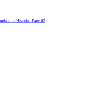
ía en la Historia - Parte 02
independencia peruana - Parte 03
independencia peruana - Parte 04
a historia” - Parte 05