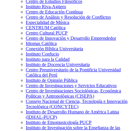
Centro de Estudios Filosóficos
Instituto Riva-Agüero
Centro de Educación Contínua
Centro de Análisis y Resolución de Conflictos
Especialidad de Música
CENTRUM Católica
Centro Cultural PUCP
Centro de Innovación y Desarrollo Emprendedor
Idiomas Católica
Conexión Bíblica Universitaria
Instituto Confucio
Instituto para la Calidad
Instituto de Docencia Universitaria
Centro Preuniversitario de la Pontificia Universidad
Católica del Perú
Instituto de Opinión Pública
Centro de Investigaciones y Servicios Educativos
Centro de Investigaciones Sociológicas, Económica
Políticas y Antropológicas (CISEPA)
Consejo Nacional de Ciencia, Tecnología e Innovación
Tecnológica (CONCYTEC)
Instituto de Desarrollo Humano de América Latina
(IDHAL-PUCP)
Instituto de Etnomusicología PUCP
Instituto de Investigación sobre la Enseñanza de las