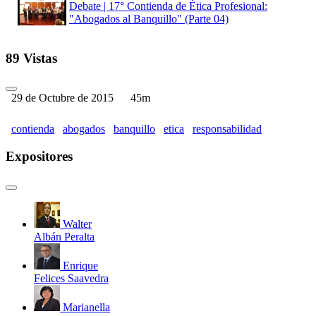
Debate | 17° Contienda de Ética Profesional:
"Abogados al Banquillo" (Parte 04)
89 Vistas
29 de Octubre de 2015
45m
contienda
abogados
banquillo
etica
responsabilidad
Expositores
Walter
Albán Peralta
Enrique
Felices Saavedra
Marianella