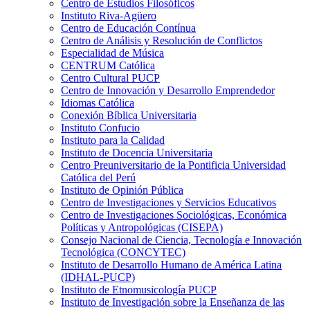
Centro de Estudios Filosóficos
Instituto Riva-Agüero
Centro de Educación Contínua
Centro de Análisis y Resolución de Conflictos
Especialidad de Música
CENTRUM Católica
Centro Cultural PUCP
Centro de Innovación y Desarrollo Emprendedor
Idiomas Católica
Conexión Bíblica Universitaria
Instituto Confucio
Instituto para la Calidad
Instituto de Docencia Universitaria
Centro Preuniversitario de la Pontificia Universidad
Católica del Perú
Instituto de Opinión Pública
Centro de Investigaciones y Servicios Educativos
Centro de Investigaciones Sociológicas, Económica
Políticas y Antropológicas (CISEPA)
Consejo Nacional de Ciencia, Tecnología e Innovación
Tecnológica (CONCYTEC)
Instituto de Desarrollo Humano de América Latina
(IDHAL-PUCP)
Instituto de Etnomusicología PUCP
Instituto de Investigación sobre la Enseñanza de las