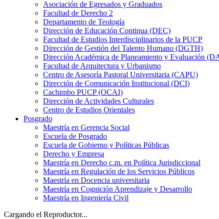
Asociación de Egresados y Graduados
Facultad de Derecho 2
Departamento de Teología
Dirección de Educación Continua (DEC)
Facultad de Estudios Interdisciplinarios de la PUCP
Dirección de Gestión del Talento Humano (DGTH)
Dirección Académica de Planeamiento y Evaluación (D
Facultad de Arquitectura y Urbanismo
Centro de Asesoría Pastoral Universitaria (CAPU)
Dirección de Comunicación Institucional (DCI)
Cachimbo PUCP (OCAI)
Dirección de Actividades Culturales
Centro de Estudios Orientales
Posgrado
Maestría en Gerencia Social
Escuela de Posgrado
Escuela de Gobierno y Políticas Públicas
Derecho y Empresa
Maestría en Derecho c.m. en Política Jurisdiccional
Maestría en Regulación de los Servicios Públicos
Maestría en Docencia universitaria
Maestría en Cognición Aprendizaje y Desarrollo
Maestría en Ingeniería Civil
Cargando el Reproductor...