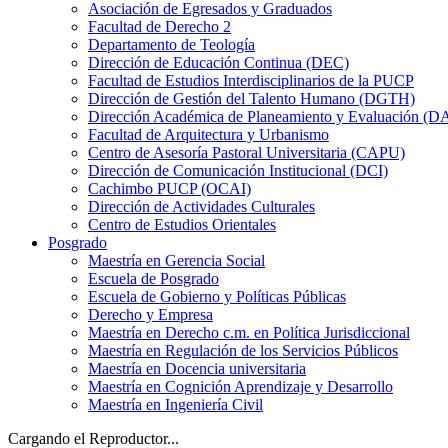
Asociación de Egresados y Graduados
Facultad de Derecho 2
Departamento de Teología
Dirección de Educación Continua (DEC)
Facultad de Estudios Interdisciplinarios de la PUCP
Dirección de Gestión del Talento Humano (DGTH)
Dirección Académica de Planeamiento y Evaluación (D
Facultad de Arquitectura y Urbanismo
Centro de Asesoría Pastoral Universitaria (CAPU)
Dirección de Comunicación Institucional (DCI)
Cachimbo PUCP (OCAI)
Dirección de Actividades Culturales
Centro de Estudios Orientales
Posgrado
Maestría en Gerencia Social
Escuela de Posgrado
Escuela de Gobierno y Políticas Públicas
Derecho y Empresa
Maestría en Derecho c.m. en Política Jurisdiccional
Maestría en Regulación de los Servicios Públicos
Maestría en Docencia universitaria
Maestría en Cognición Aprendizaje y Desarrollo
Maestría en Ingeniería Civil
Cargando el Reproductor...