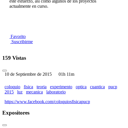
este esfuerzo, así como algunos de los proyectos
actualmente en curso.
Favorito
Suscribirme
159 Vistas
10 de Septiembre de 2015
01h 11m
coloquio
fisica
teoria
experimento
optica
cuantica
pucp
2015
luz
mecanica
laboratorio
https://www.facebook.com/coloquiosfisicapucp
Expositores