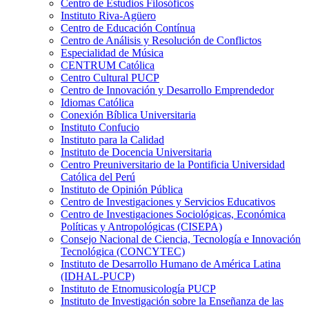
Centro de Estudios Filosóficos
Instituto Riva-Agüero
Centro de Educación Contínua
Centro de Análisis y Resolución de Conflictos
Especialidad de Música
CENTRUM Católica
Centro Cultural PUCP
Centro de Innovación y Desarrollo Emprendedor
Idiomas Católica
Conexión Bíblica Universitaria
Instituto Confucio
Instituto para la Calidad
Instituto de Docencia Universitaria
Centro Preuniversitario de la Pontificia Universidad
Católica del Perú
Instituto de Opinión Pública
Centro de Investigaciones y Servicios Educativos
Centro de Investigaciones Sociológicas, Económica
Políticas y Antropológicas (CISEPA)
Consejo Nacional de Ciencia, Tecnología e Innovación
Tecnológica (CONCYTEC)
Instituto de Desarrollo Humano de América Latina
(IDHAL-PUCP)
Instituto de Etnomusicología PUCP
Instituto de Investigación sobre la Enseñanza de las