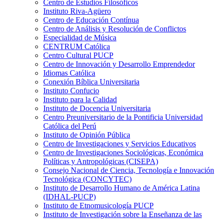
Centro de Estudios Filosóficos
Instituto Riva-Agüero
Centro de Educación Contínua
Centro de Análisis y Resolución de Conflictos
Especialidad de Música
CENTRUM Católica
Centro Cultural PUCP
Centro de Innovación y Desarrollo Emprendedor
Idiomas Católica
Conexión Bíblica Universitaria
Instituto Confucio
Instituto para la Calidad
Instituto de Docencia Universitaria
Centro Preuniversitario de la Pontificia Universidad
Católica del Perú
Instituto de Opinión Pública
Centro de Investigaciones y Servicios Educativos
Centro de Investigaciones Sociológicas, Económica
Políticas y Antropológicas (CISEPA)
Consejo Nacional de Ciencia, Tecnología e Innovación
Tecnológica (CONCYTEC)
Instituto de Desarrollo Humano de América Latina
(IDHAL-PUCP)
Instituto de Etnomusicología PUCP
Instituto de Investigación sobre la Enseñanza de las