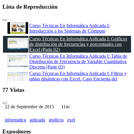
Lista de Reproducción
Curso Técnicas En Informática Aplicada I:
Introducción a los Sistemas de Cómputo
Curso Técnicas En Informática Aplicada I: Gráficos
de distribución de frecuencias y porcentuales con
Excel (Parte 02)
Curso Técnicas En Informática Aplicada I: Tabla de
Distribución de Frecuencia de Variable Cuantitativa
Discreta (Parte 03)
Curso Técnicas En Informática Aplicada I: Filtros y
tablas dinámicas con Excel. Caso Encuesta del
Empleo. INEI. (Parte 04)
77 Vistas
22 de Septiembre de 2015
11m
informatica
aplicada
graficos
exel
Expositores