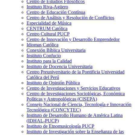
Centro de Estudios Filosóficos
Instituto Riva-Agüero
Centro de Educación Contínua
Centro de Análisis y Resolución de Conflictos
Especialidad de Música
CENTRUM Católica
Centro Cultural PUCP
Centro de Innovación y Desarrollo Emprendedor
Idiomas Católica
Conexión Bíblica Universitaria
Instituto Confucio
Instituto para la Calidad
Instituto de Docencia Universitaria
Centro Preuniversitario de la Pontificia Universidad
Católica del Perú
Instituto de Opinión Pública
Centro de Investigaciones y Servicios Educativos
Centro de Investigaciones Sociológicas, Económica
Políticas y Antropológicas (CISEPA)
Consejo Nacional de Ciencia, Tecnología e Innovación
Tecnológica (CONCYTEC)
Instituto de Desarrollo Humano de América Latina
(IDHAL-PUCP)
Instituto de Etnomusicología PUCP
Instituto de Investigación sobre la Enseñanza de las