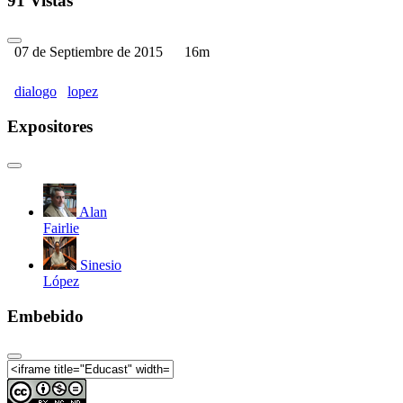
91 Vistas
07 de Septiembre de 2015
16m
dialogo
lopez
Expositores
Alan
Fairlie
Sinesio
López
Embebido