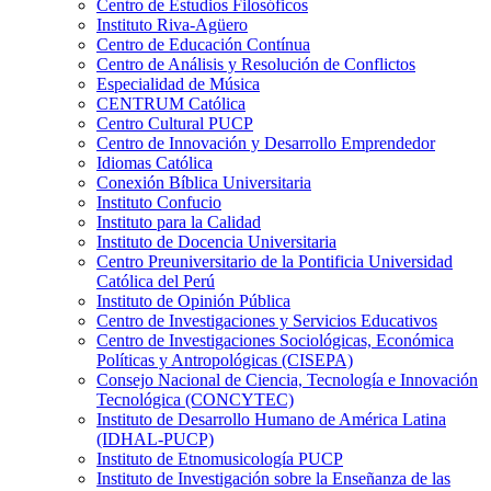
Centro de Estudios Filosóficos
Instituto Riva-Agüero
Centro de Educación Contínua
Centro de Análisis y Resolución de Conflictos
Especialidad de Música
CENTRUM Católica
Centro Cultural PUCP
Centro de Innovación y Desarrollo Emprendedor
Idiomas Católica
Conexión Bíblica Universitaria
Instituto Confucio
Instituto para la Calidad
Instituto de Docencia Universitaria
Centro Preuniversitario de la Pontificia Universidad
Católica del Perú
Instituto de Opinión Pública
Centro de Investigaciones y Servicios Educativos
Centro de Investigaciones Sociológicas, Económica
Políticas y Antropológicas (CISEPA)
Consejo Nacional de Ciencia, Tecnología e Innovación
Tecnológica (CONCYTEC)
Instituto de Desarrollo Humano de América Latina
(IDHAL-PUCP)
Instituto de Etnomusicología PUCP
Instituto de Investigación sobre la Enseñanza de las