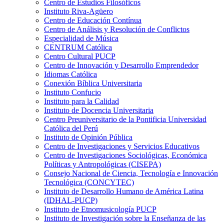
Centro de Estudios Filosóficos
Instituto Riva-Agüero
Centro de Educación Contínua
Centro de Análisis y Resolución de Conflictos
Especialidad de Música
CENTRUM Católica
Centro Cultural PUCP
Centro de Innovación y Desarrollo Emprendedor
Idiomas Católica
Conexión Bíblica Universitaria
Instituto Confucio
Instituto para la Calidad
Instituto de Docencia Universitaria
Centro Preuniversitario de la Pontificia Universidad
Católica del Perú
Instituto de Opinión Pública
Centro de Investigaciones y Servicios Educativos
Centro de Investigaciones Sociológicas, Económica
Políticas y Antropológicas (CISEPA)
Consejo Nacional de Ciencia, Tecnología e Innovación
Tecnológica (CONCYTEC)
Instituto de Desarrollo Humano de América Latina
(IDHAL-PUCP)
Instituto de Etnomusicología PUCP
Instituto de Investigación sobre la Enseñanza de las