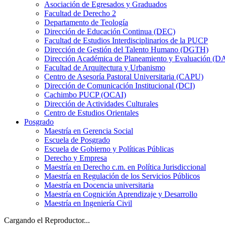
Asociación de Egresados y Graduados
Facultad de Derecho 2
Departamento de Teología
Dirección de Educación Continua (DEC)
Facultad de Estudios Interdisciplinarios de la PUCP
Dirección de Gestión del Talento Humano (DGTH)
Dirección Académica de Planeamiento y Evaluación (D
Facultad de Arquitectura y Urbanismo
Centro de Asesoría Pastoral Universitaria (CAPU)
Dirección de Comunicación Institucional (DCI)
Cachimbo PUCP (OCAI)
Dirección de Actividades Culturales
Centro de Estudios Orientales
Posgrado
Maestría en Gerencia Social
Escuela de Posgrado
Escuela de Gobierno y Políticas Públicas
Derecho y Empresa
Maestría en Derecho c.m. en Política Jurisdiccional
Maestría en Regulación de los Servicios Públicos
Maestría en Docencia universitaria
Maestría en Cognición Aprendizaje y Desarrollo
Maestría en Ingeniería Civil
Cargando el Reproductor...