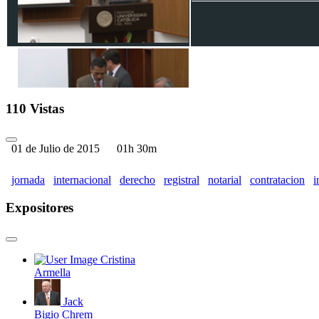
IV JORNADA INTERNACIONA
110 Vistas
01 de Julio de 2015
01h 30m
jornada
internacional
derecho
registral
notarial
contratacion
i
Expositores
Cristina
Armella
Jack
Bigio Chrem