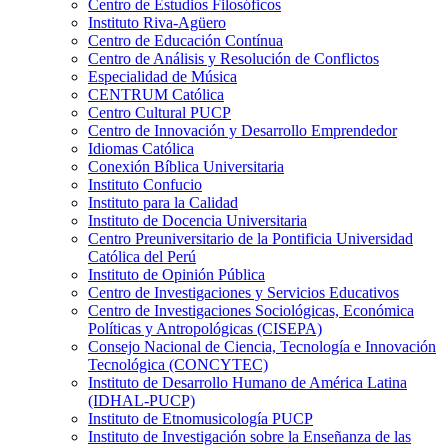
Centro de Estudios Filosóficos
Instituto Riva-Agüero
Centro de Educación Contínua
Centro de Análisis y Resolución de Conflictos
Especialidad de Música
CENTRUM Católica
Centro Cultural PUCP
Centro de Innovación y Desarrollo Emprendedor
Idiomas Católica
Conexión Bíblica Universitaria
Instituto Confucio
Instituto para la Calidad
Instituto de Docencia Universitaria
Centro Preuniversitario de la Pontificia Universidad
Católica del Perú
Instituto de Opinión Pública
Centro de Investigaciones y Servicios Educativos
Centro de Investigaciones Sociológicas, Económica
Políticas y Antropológicas (CISEPA)
Consejo Nacional de Ciencia, Tecnología e Innovación
Tecnológica (CONCYTEC)
Instituto de Desarrollo Humano de América Latina
(IDHAL-PUCP)
Instituto de Etnomusicología PUCP
Instituto de Investigación sobre la Enseñanza de las