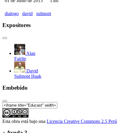
01 de Junio de 2015
13m
dialogo
david
sulmont
Expositores
Alan
Fairlie
David
Sulmont Haak
Embebido
Esta obra está bajo una
Licencia Creative Commons 2.5 Perú
¿ Ayuda ?