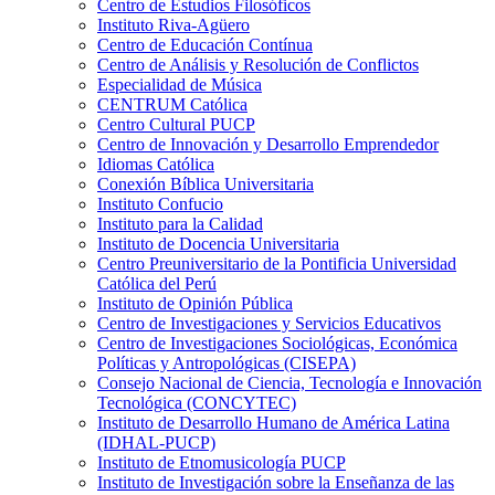
Centro de Estudios Filosóficos
Instituto Riva-Agüero
Centro de Educación Contínua
Centro de Análisis y Resolución de Conflictos
Especialidad de Música
CENTRUM Católica
Centro Cultural PUCP
Centro de Innovación y Desarrollo Emprendedor
Idiomas Católica
Conexión Bíblica Universitaria
Instituto Confucio
Instituto para la Calidad
Instituto de Docencia Universitaria
Centro Preuniversitario de la Pontificia Universidad
Católica del Perú
Instituto de Opinión Pública
Centro de Investigaciones y Servicios Educativos
Centro de Investigaciones Sociológicas, Económica
Políticas y Antropológicas (CISEPA)
Consejo Nacional de Ciencia, Tecnología e Innovación
Tecnológica (CONCYTEC)
Instituto de Desarrollo Humano de América Latina
(IDHAL-PUCP)
Instituto de Etnomusicología PUCP
Instituto de Investigación sobre la Enseñanza de las