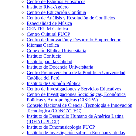
Centro de Estudios Filosóficos
Instituto Riva-Agüero
Centro de Educación Contínua
Centro de Análisis y Resolución de Conflictos
Especialidad de Música
CENTRUM Católica
Centro Cultural PUCP
Centro de Innovación y Desarrollo Emprendedor
Idiomas Católica
Conexión Bíblica Universitaria
Instituto Confucio
Instituto para la Calidad
Instituto de Docencia Universitaria
Centro Preuniversitario de la Pontificia Universidad
Católica del Perú
Instituto de Opinión Pública
Centro de Investigaciones y Servicios Educativos
Centro de Investigaciones Sociológicas, Económica
Políticas y Antropológicas (CISEPA)
Consejo Nacional de Ciencia, Tecnología e Innovación
Tecnológica (CONCYTEC)
Instituto de Desarrollo Humano de América Latina
(IDHAL-PUCP)
Instituto de Etnomusicología PUCP
Instituto de Investigación sobre la Enseñanza de las