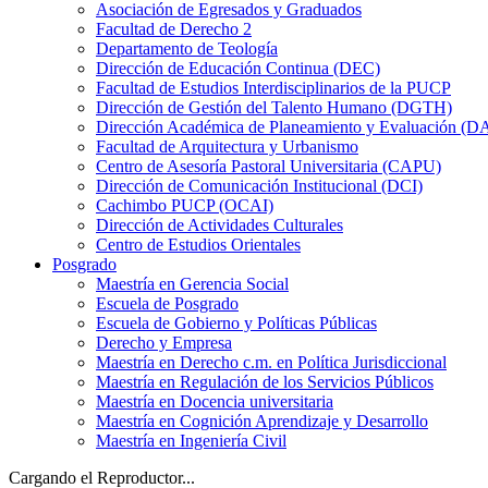
Asociación de Egresados y Graduados
Facultad de Derecho 2
Departamento de Teología
Dirección de Educación Continua (DEC)
Facultad de Estudios Interdisciplinarios de la PUCP
Dirección de Gestión del Talento Humano (DGTH)
Dirección Académica de Planeamiento y Evaluación (D
Facultad de Arquitectura y Urbanismo
Centro de Asesoría Pastoral Universitaria (CAPU)
Dirección de Comunicación Institucional (DCI)
Cachimbo PUCP (OCAI)
Dirección de Actividades Culturales
Centro de Estudios Orientales
Posgrado
Maestría en Gerencia Social
Escuela de Posgrado
Escuela de Gobierno y Políticas Públicas
Derecho y Empresa
Maestría en Derecho c.m. en Política Jurisdiccional
Maestría en Regulación de los Servicios Públicos
Maestría en Docencia universitaria
Maestría en Cognición Aprendizaje y Desarrollo
Maestría en Ingeniería Civil
Cargando el Reproductor...