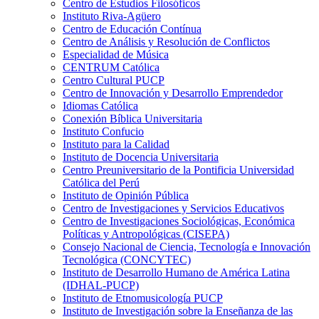
Centro de Estudios Filosóficos
Instituto Riva-Agüero
Centro de Educación Contínua
Centro de Análisis y Resolución de Conflictos
Especialidad de Música
CENTRUM Católica
Centro Cultural PUCP
Centro de Innovación y Desarrollo Emprendedor
Idiomas Católica
Conexión Bíblica Universitaria
Instituto Confucio
Instituto para la Calidad
Instituto de Docencia Universitaria
Centro Preuniversitario de la Pontificia Universidad
Católica del Perú
Instituto de Opinión Pública
Centro de Investigaciones y Servicios Educativos
Centro de Investigaciones Sociológicas, Económica
Políticas y Antropológicas (CISEPA)
Consejo Nacional de Ciencia, Tecnología e Innovación
Tecnológica (CONCYTEC)
Instituto de Desarrollo Humano de América Latina
(IDHAL-PUCP)
Instituto de Etnomusicología PUCP
Instituto de Investigación sobre la Enseñanza de las