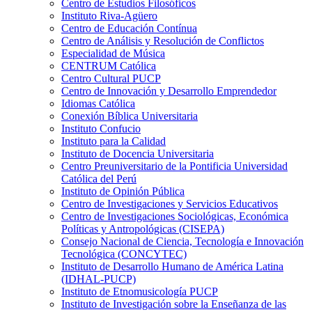
Centro de Estudios Filosóficos
Instituto Riva-Agüero
Centro de Educación Contínua
Centro de Análisis y Resolución de Conflictos
Especialidad de Música
CENTRUM Católica
Centro Cultural PUCP
Centro de Innovación y Desarrollo Emprendedor
Idiomas Católica
Conexión Bíblica Universitaria
Instituto Confucio
Instituto para la Calidad
Instituto de Docencia Universitaria
Centro Preuniversitario de la Pontificia Universidad
Católica del Perú
Instituto de Opinión Pública
Centro de Investigaciones y Servicios Educativos
Centro de Investigaciones Sociológicas, Económica
Políticas y Antropológicas (CISEPA)
Consejo Nacional de Ciencia, Tecnología e Innovación
Tecnológica (CONCYTEC)
Instituto de Desarrollo Humano de América Latina
(IDHAL-PUCP)
Instituto de Etnomusicología PUCP
Instituto de Investigación sobre la Enseñanza de las