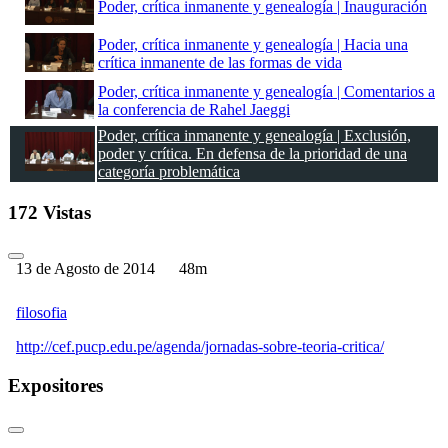
Poder, crítica inmanente y genealogía | Inauguración
Poder, crítica inmanente y genealogía | Hacia una
crítica inmanente de las formas de vida
Poder, crítica inmanente y genealogía | Comentarios a
la conferencia de Rahel Jaeggi
Poder, crítica inmanente y genealogía | Exclusión,
poder y crítica. En defensa de la prioridad de una
categoría problemática
Poder, crítica inmanente y genealogía | Comentarios a
172 Vistas
la conferencia de Gianfranco Casuso
Poder, crítica inmanente y genealogía | ¿Posee el
paradigma del reconocimiento capacidad de crítica
13 de Agosto de 2014
48m
inmanente? Sobre la polémica de Paul Ricoeur con
Axel Honneth
filosofia
Poder, crítica inmanente y genealogía | Comentarios a
la conferencia de Miguel Giusti
http://cef.pucp.edu.pe/agenda/jornadas-sobre-teoria-critica/
Poder, crítica inmanente y genealogía | Del análisis
del poder a la crítica del poder. Opciones
Expositores
conceptuales y problemas metodológicos en la Teoría
crítica | Comentarios
Poder, crítica inmanente y genealogía | Comentarios a