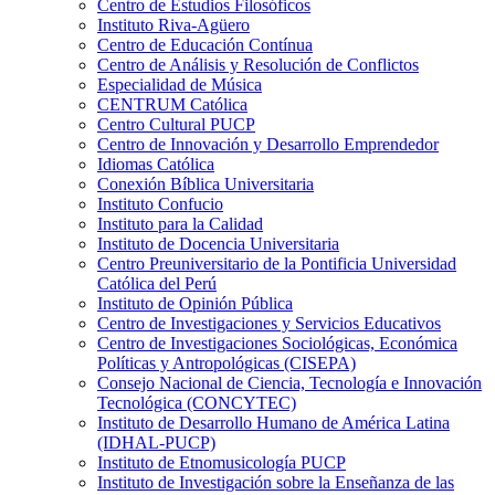
Centro de Estudios Filosóficos
Instituto Riva-Agüero
Centro de Educación Contínua
Centro de Análisis y Resolución de Conflictos
Especialidad de Música
CENTRUM Católica
Centro Cultural PUCP
Centro de Innovación y Desarrollo Emprendedor
Idiomas Católica
Conexión Bíblica Universitaria
Instituto Confucio
Instituto para la Calidad
Instituto de Docencia Universitaria
Centro Preuniversitario de la Pontificia Universidad
Católica del Perú
Instituto de Opinión Pública
Centro de Investigaciones y Servicios Educativos
Centro de Investigaciones Sociológicas, Económica
Políticas y Antropológicas (CISEPA)
Consejo Nacional de Ciencia, Tecnología e Innovación
Tecnológica (CONCYTEC)
Instituto de Desarrollo Humano de América Latina
(IDHAL-PUCP)
Instituto de Etnomusicología PUCP
Instituto de Investigación sobre la Enseñanza de las