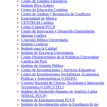
Centro de Estudios Filosóficos
Instituto Riva-Agüero
Centro de Educación Contínua
Centro de Análisis y Resolución de Conflictos
Especialidad de Música
CENTRUM Católica
Centro Cultural PUCP
Centro de Innovación y Desarrollo Emprendedor
Idiomas Católica
Conexión Bíblica Universitaria
Instituto Confucio
Instituto para la Calidad
Instituto de Docencia Universitaria
Centro Preuniversitario de la Pontificia Universidad
Católica del Perú
Instituto de Opinión Pública
Centro de Investigaciones y Servicios Educativos
Centro de Investigaciones Sociológicas, Económica
Políticas y Antropológicas (CISEPA)
Consejo Nacional de Ciencia, Tecnología e Innovación
Tecnológica (CONCYTEC)
Instituto de Desarrollo Humano de América Latina
(IDHAL-PUCP)
Instituto de Etnomusicología PUCP
Instituto de Investigación sobre la Enseñanza de las