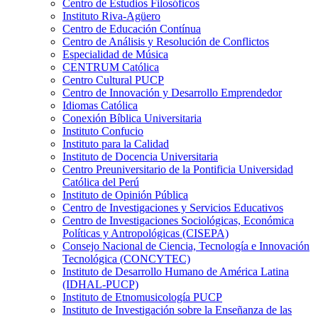
Centro de Estudios Filosóficos
Instituto Riva-Agüero
Centro de Educación Contínua
Centro de Análisis y Resolución de Conflictos
Especialidad de Música
CENTRUM Católica
Centro Cultural PUCP
Centro de Innovación y Desarrollo Emprendedor
Idiomas Católica
Conexión Bíblica Universitaria
Instituto Confucio
Instituto para la Calidad
Instituto de Docencia Universitaria
Centro Preuniversitario de la Pontificia Universidad
Católica del Perú
Instituto de Opinión Pública
Centro de Investigaciones y Servicios Educativos
Centro de Investigaciones Sociológicas, Económica
Políticas y Antropológicas (CISEPA)
Consejo Nacional de Ciencia, Tecnología e Innovación
Tecnológica (CONCYTEC)
Instituto de Desarrollo Humano de América Latina
(IDHAL-PUCP)
Instituto de Etnomusicología PUCP
Instituto de Investigación sobre la Enseñanza de las