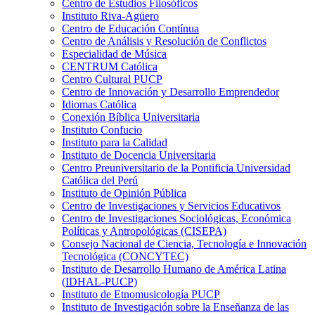
Centro de Estudios Filosóficos
Instituto Riva-Agüero
Centro de Educación Contínua
Centro de Análisis y Resolución de Conflictos
Especialidad de Música
CENTRUM Católica
Centro Cultural PUCP
Centro de Innovación y Desarrollo Emprendedor
Idiomas Católica
Conexión Bíblica Universitaria
Instituto Confucio
Instituto para la Calidad
Instituto de Docencia Universitaria
Centro Preuniversitario de la Pontificia Universidad
Católica del Perú
Instituto de Opinión Pública
Centro de Investigaciones y Servicios Educativos
Centro de Investigaciones Sociológicas, Económica
Políticas y Antropológicas (CISEPA)
Consejo Nacional de Ciencia, Tecnología e Innovación
Tecnológica (CONCYTEC)
Instituto de Desarrollo Humano de América Latina
(IDHAL-PUCP)
Instituto de Etnomusicología PUCP
Instituto de Investigación sobre la Enseñanza de las