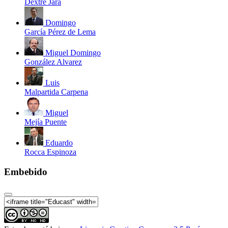
Dextre Jara
Domingo
García Pérez de Lema
Miguel Domingo
González Alvarez
Luis
Malpartida Carpena
Miguel
Mejía Puente
Eduardo
Rocca Espinoza
Embebido