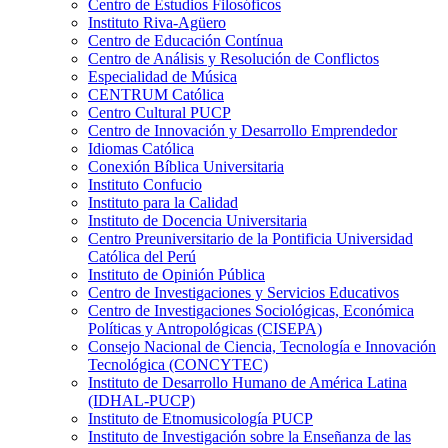
Centro de Estudios Filosóficos
Instituto Riva-Agüero
Centro de Educación Contínua
Centro de Análisis y Resolución de Conflictos
Especialidad de Música
CENTRUM Católica
Centro Cultural PUCP
Centro de Innovación y Desarrollo Emprendedor
Idiomas Católica
Conexión Bíblica Universitaria
Instituto Confucio
Instituto para la Calidad
Instituto de Docencia Universitaria
Centro Preuniversitario de la Pontificia Universidad
Católica del Perú
Instituto de Opinión Pública
Centro de Investigaciones y Servicios Educativos
Centro de Investigaciones Sociológicas, Económica
Políticas y Antropológicas (CISEPA)
Consejo Nacional de Ciencia, Tecnología e Innovación
Tecnológica (CONCYTEC)
Instituto de Desarrollo Humano de América Latina
(IDHAL-PUCP)
Instituto de Etnomusicología PUCP
Instituto de Investigación sobre la Enseñanza de las