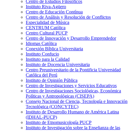
Centro de Estudios Filosóficos
Instituto Riva-Agüero
Centro de Educación Contínua
Centro de Análisis y Resolución de Conflictos
Especialidad de Música
CENTRUM Católica
Centro Cultural PUCP
Centro de Innovación y Desarrollo Emprendedor
Idiomas Católica
Conexión Bíblica Universitaria
Instituto Confucio
Instituto para la Calidad
Instituto de Docencia Universitaria
Centro Preuniversitario de la Pontificia Universidad
Católica del Perú
Instituto de Opinión Pública
Centro de Investigaciones y Servicios Educativos
Centro de Investigaciones Sociológicas, Económica
Políticas y Antropológicas (CISEPA)
Consejo Nacional de Ciencia, Tecnología e Innovación
Tecnológica (CONCYTEC)
Instituto de Desarrollo Humano de América Latina
(IDHAL-PUCP)
Instituto de Etnomusicología PUCP
Instituto de Investigación sobre la Enseñanza de las