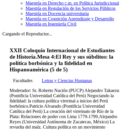
Maestría en Derecho c.m. en Política Jurisdiccional
Maestría en Regulación de los Servicios Públicos
Maestría en Docencia universitaria
Maestría en Cognición Aprendizaje y Desarrollo
Maestría en Ingeniería Civil
Cargando el Reproductor...
XXII Coloquio Internacional de Estudiantes
de Historia.Mesa 4:El Rey y sus súbditos: la
polí­tica borbónica y la fidelidad en
Hispanoamérica (5 de 5)
Facultades
Letras y Ciencias Humanas
Moderador: Sr. Roberto Nación (PUCP) Alejandro Takaezu
(Pontificia Universidad Católica del Perú) Negociando la
fidelidad: la cultura polí­tica virreinal a inicios del Perú
borbónico.Patricio Alvarado (Pontificia Universidad
Católica del Perú) La creación del virreinato de Rí­o de la
Plata: Relaciones de poder con Lima 1779-1799.Alejandro
Reyes (Universidad Autónoma de Zacatecas, México) La
revuelta del maí­z. Cultura polí­tica en un movimiento