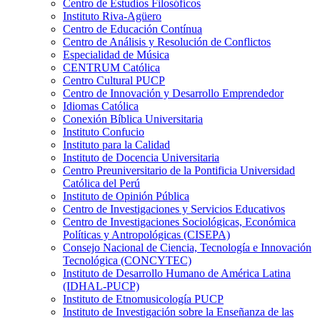
Centro de Estudios Filosóficos
Instituto Riva-Agüero
Centro de Educación Contínua
Centro de Análisis y Resolución de Conflictos
Especialidad de Música
CENTRUM Católica
Centro Cultural PUCP
Centro de Innovación y Desarrollo Emprendedor
Idiomas Católica
Conexión Bíblica Universitaria
Instituto Confucio
Instituto para la Calidad
Instituto de Docencia Universitaria
Centro Preuniversitario de la Pontificia Universidad
Católica del Perú
Instituto de Opinión Pública
Centro de Investigaciones y Servicios Educativos
Centro de Investigaciones Sociológicas, Económica
Políticas y Antropológicas (CISEPA)
Consejo Nacional de Ciencia, Tecnología e Innovación
Tecnológica (CONCYTEC)
Instituto de Desarrollo Humano de América Latina
(IDHAL-PUCP)
Instituto de Etnomusicología PUCP
Instituto de Investigación sobre la Enseñanza de las