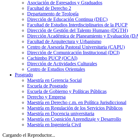
Asociación de Egresados y Graduados
Facultad de Derecho 2
Departamento de Teología
Dirección de Educación Continua (DEC)
Facultad de Estudios Interdisciplinarios de la PUCP
Dirección de Gestión del Talento Humano (DGTH)
Dirección Académica de Planeamiento y Evaluación (D
Facultad de Arquitectura y Urbanismo
Centro de Asesoría Pastoral Universitaria (CAPU)
Dirección de Comunicación Institucional (DCI)
Cachimbo PUCP (OCAI)
Dirección de Actividades Culturales
Centro de Estudios Orientales
Posgrado
Maestría en Gerencia Social
Escuela de Posgrado
Escuela de Gobierno y Políticas Públicas
Derecho y Empresa
Maestría en Derecho c.m. en Política Jurisdiccional
Maestría en Regulación de los Servicios Públicos
Maestría en Docencia universitaria
Maestría en Cognición Aprendizaje y Desarrollo
Maestría en Ingeniería Civil
Cargando el Reproductor...