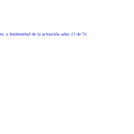
 y legitimidad de la actuación adm. (2 de 5)
 y legitimidad de la actuación adm. (3 de 5)
 y legitimidad de la actuación adm. (4 de 5)