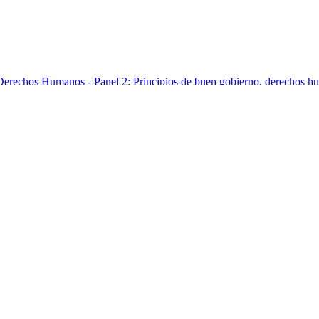
rechos Humanos - Panel 2: Principios de buen gobierno, derechos hum.
rechos Humanos - Panel 2: Principios de buen gobierno, derechos hum.
rechos Humanos - Panel 2: Principios de buen gobierno, derechos hum.