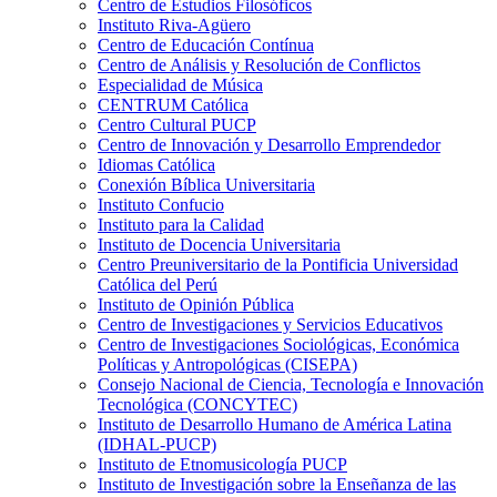
Centro de Estudios Filosóficos
Instituto Riva-Agüero
Centro de Educación Contínua
Centro de Análisis y Resolución de Conflictos
Especialidad de Música
CENTRUM Católica
Centro Cultural PUCP
Centro de Innovación y Desarrollo Emprendedor
Idiomas Católica
Conexión Bíblica Universitaria
Instituto Confucio
Instituto para la Calidad
Instituto de Docencia Universitaria
Centro Preuniversitario de la Pontificia Universidad
Católica del Perú
Instituto de Opinión Pública
Centro de Investigaciones y Servicios Educativos
Centro de Investigaciones Sociológicas, Económica
Políticas y Antropológicas (CISEPA)
Consejo Nacional de Ciencia, Tecnología e Innovación
Tecnológica (CONCYTEC)
Instituto de Desarrollo Humano de América Latina
(IDHAL-PUCP)
Instituto de Etnomusicología PUCP
Instituto de Investigación sobre la Enseñanza de las