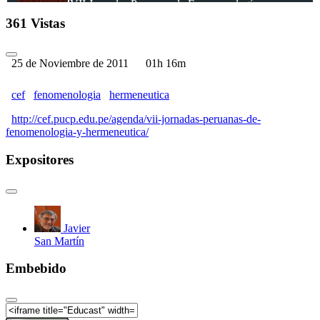
VII Jornadas Peruanas de Fenomenología y
Hermenéutica | Ortega y Gaos: una relación ambigua
361 Vistas
VII Jornadas Peruanas de Fenomenología y
Hermenéutica | La responsabilidad como fundamento
teórico-práctico de la filosofía | Hannah Arendt: la
25 de Noviembre de 2011
01h 16m
tensión entre el pensamiento y el mal
VII Jornadas Peruanas de Fenomenología y
cef
fenomenologia
hermeneutica
Hermenéutica | Pensar la violencia y la libertad
política. Hannah Arendt
http://cef.pucp.edu.pe/agenda/vii-jornadas-peruanas-de-
fenomenologia-y-hermeneutica/
Expositores
Javier
San Martín
Embebido