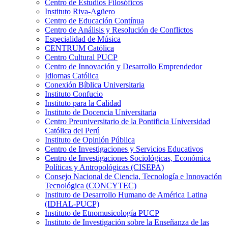
Centro de Estudios Filosóficos
Instituto Riva-Agüero
Centro de Educación Contínua
Centro de Análisis y Resolución de Conflictos
Especialidad de Música
CENTRUM Católica
Centro Cultural PUCP
Centro de Innovación y Desarrollo Emprendedor
Idiomas Católica
Conexión Bíblica Universitaria
Instituto Confucio
Instituto para la Calidad
Instituto de Docencia Universitaria
Centro Preuniversitario de la Pontificia Universidad
Católica del Perú
Instituto de Opinión Pública
Centro de Investigaciones y Servicios Educativos
Centro de Investigaciones Sociológicas, Económica
Políticas y Antropológicas (CISEPA)
Consejo Nacional de Ciencia, Tecnología e Innovación
Tecnológica (CONCYTEC)
Instituto de Desarrollo Humano de América Latina
(IDHAL-PUCP)
Instituto de Etnomusicología PUCP
Instituto de Investigación sobre la Enseñanza de las