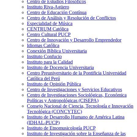
Centro de Estudios Filosóficos
Instituto Riva-Agüero
Centro de Educación Contínua
Centro de Análisis y Resolución de Conflictos
Especialidad de Música
CENTRUM Católica
Centro Cultural PUCP
Centro de Innovación y Desarrollo Emprendedor
Idiomas Católica
Conexión Bíblica Universitaria
Instituto Confucio
Instituto para la Calidad
Instituto de Docencia Universitaria
Centro Preuniversitario de la Pontificia Universidad
Católica del Perú
Instituto de Opinión Pública
Centro de Investigaciones y Servicios Educativos
Centro de Investigaciones Sociológicas, Económica
Políticas y Antropológicas (CISEPA)
Consejo Nacional de Ciencia, Tecnología e Innovación
Tecnológica (CONCYTEC)
Instituto de Desarrollo Humano de América Latina
(IDHAL-PUCP)
Instituto de Etnomusicología PUCP
Instituto de Investigación sobre la Enseñanza de las