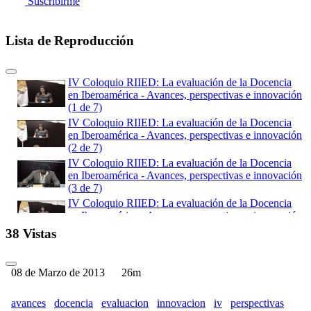
Suscribirme
Lista de Reproducción
IV Coloquio RIIED: La evaluación de la Docencia
en Iberoamérica - Avances, perspectivas e innovación
(1 de 7)
IV Coloquio RIIED: La evaluación de la Docencia
en Iberoamérica - Avances, perspectivas e innovación
(2 de 7)
IV Coloquio RIIED: La evaluación de la Docencia
en Iberoamérica - Avances, perspectivas e innovación
(3 de 7)
IV Coloquio RIIED: La evaluación de la Docencia
en Iberoamérica - Avances, perspectivas e innovación
(4 de 7)
38 Vistas
IV Coloquio RIIED: La evaluación de la Docencia
en Iberoamérica - Avances, perspectivas e innovación
(5 de 7)
08 de Marzo de 2013
26m
IV Coloquio RIIED: La evaluación de la Docencia
en Iberoamérica - Avances, perspectivas e innovación
avances
docencia
evaluacion
innovacion
iv
perspectivas
(6 de 7)