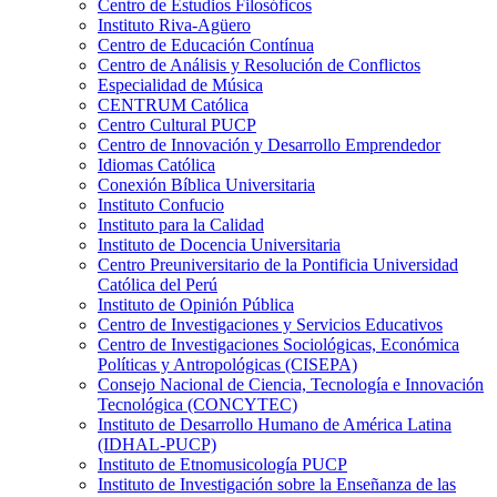
Centro de Estudios Filosóficos
Instituto Riva-Agüero
Centro de Educación Contínua
Centro de Análisis y Resolución de Conflictos
Especialidad de Música
CENTRUM Católica
Centro Cultural PUCP
Centro de Innovación y Desarrollo Emprendedor
Idiomas Católica
Conexión Bíblica Universitaria
Instituto Confucio
Instituto para la Calidad
Instituto de Docencia Universitaria
Centro Preuniversitario de la Pontificia Universidad
Católica del Perú
Instituto de Opinión Pública
Centro de Investigaciones y Servicios Educativos
Centro de Investigaciones Sociológicas, Económica
Políticas y Antropológicas (CISEPA)
Consejo Nacional de Ciencia, Tecnología e Innovación
Tecnológica (CONCYTEC)
Instituto de Desarrollo Humano de América Latina
(IDHAL-PUCP)
Instituto de Etnomusicología PUCP
Instituto de Investigación sobre la Enseñanza de las