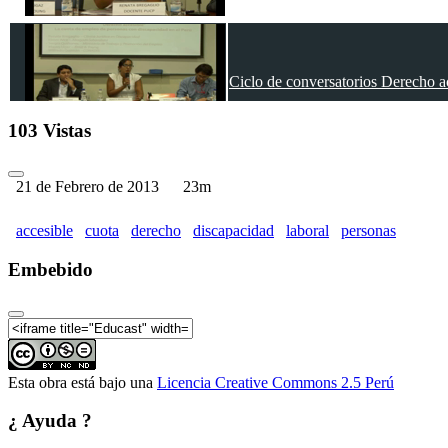
Ciclo de conversatorios Derecho ac
103 Vistas
21 de Febrero de 2013
23m
Ciclo de conversatorios Derecho ac
accesible
cuota
derecho
discapacidad
laboral
personas
Embebido
Ciclo de conversatorios Derecho ac
Esta obra está bajo una
Licencia Creative Commons 2.5 Perú
¿ Ayuda ?
Ciclo de conversatorios Derecho ac