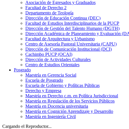
Asociación de Egresados y Graduados
Facultad de Derecho 2
Departamento de Teología
Dirección de Educación Continua (DEC)
Facultad de Estudios Interdisciplinarios de la PUCP
Dirección de Gestión del Talento Humano (DGTH)
Dirección Académica de Planeamiento y Evaluación (D
Facultad de Arquitectura y Urbanismo
Centro de Asesoría Pastoral Universitaria (CAPU)
Dirección de Comunicación Institucional (DCI)
Cachimbo PUCP (OCAI)
Dirección de Actividades Culturales
Centro de Estudios Orientales
Posgrado
Maestría en Gerencia Social
Escuela de Posgrado
Escuela de Gobierno y Políticas Públicas
Derecho y Empresa
Maestría en Derecho c.m. en Política Jurisdiccional
Maestría en Regulación de los Servicios Públicos
Maestría en Docencia universitaria
Maestría en Cognición Aprendizaje y Desarrollo
Maestría en Ingeniería Civil
Cargando el Reproductor...