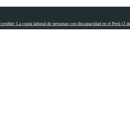
cesible: La cuota laboral de personas con discapacidad en el Perú (2 d
cesible: La cuota laboral de personas con discapacidad en el Perú (3 d
cesible: La cuota laboral de personas con discapacidad en el Perú (4 d
cesible: La cuota laboral de personas con discapacidad en el Perú (5 d