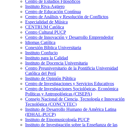
Centro de Estudios Filosóficos
Instituto Riva-Agüero
Centro de Educación Contínua
Centro de Análisis y Resolución de Conflictos
Especialidad de Música
CENTRUM Católica
Centro Cultural PUCP
Centro de Innovación y Desarrollo Emprendedor
Idiomas Católica
Conexión Bíblica Universitaria
Instituto Confucio
Instituto para la Calidad
Instituto de Docencia Universitaria
Centro Preuniversitario de la Pontificia Universidad
Católica del Perú
Instituto de Opinión Pública
Centro de Investigaciones y Servicios Educativos
Centro de Investigaciones Sociológicas, Económica
Políticas y Antropológicas (CISEPA)
Consejo Nacional de Ciencia, Tecnología e Innovación
Tecnológica (CONCYTEC)
Instituto de Desarrollo Humano de América Latina
(IDHAL-PUCP)
Instituto de Etnomusicología PUCP
Instituto de Investigación sobre la Enseñanza de las