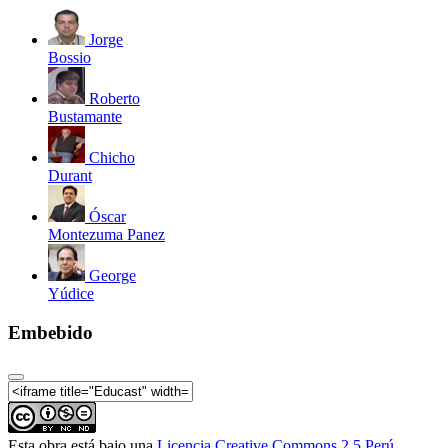
Jorge
Bossio
Roberto
Bustamante
Chicho
Durant
Óscar
Montezuma Panez
George
Yúdice
Embebido
Esta obra está bajo una
Licencia Creative Commons 2.5 Perú