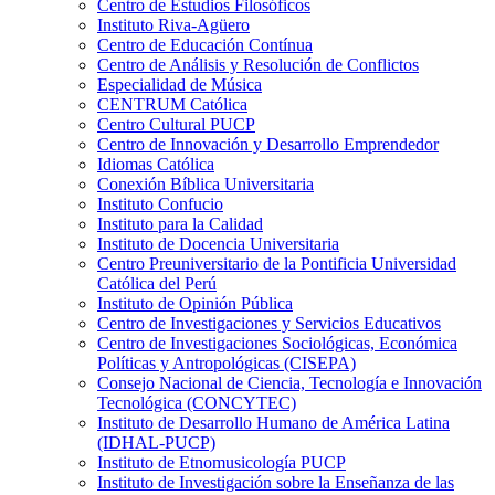
Centro de Estudios Filosóficos
Instituto Riva-Agüero
Centro de Educación Contínua
Centro de Análisis y Resolución de Conflictos
Especialidad de Música
CENTRUM Católica
Centro Cultural PUCP
Centro de Innovación y Desarrollo Emprendedor
Idiomas Católica
Conexión Bíblica Universitaria
Instituto Confucio
Instituto para la Calidad
Instituto de Docencia Universitaria
Centro Preuniversitario de la Pontificia Universidad
Católica del Perú
Instituto de Opinión Pública
Centro de Investigaciones y Servicios Educativos
Centro de Investigaciones Sociológicas, Económica
Políticas y Antropológicas (CISEPA)
Consejo Nacional de Ciencia, Tecnología e Innovación
Tecnológica (CONCYTEC)
Instituto de Desarrollo Humano de América Latina
(IDHAL-PUCP)
Instituto de Etnomusicología PUCP
Instituto de Investigación sobre la Enseñanza de las