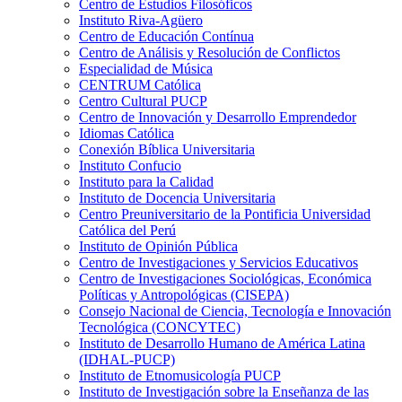
Centro de Estudios Filosóficos
Instituto Riva-Agüero
Centro de Educación Contínua
Centro de Análisis y Resolución de Conflictos
Especialidad de Música
CENTRUM Católica
Centro Cultural PUCP
Centro de Innovación y Desarrollo Emprendedor
Idiomas Católica
Conexión Bíblica Universitaria
Instituto Confucio
Instituto para la Calidad
Instituto de Docencia Universitaria
Centro Preuniversitario de la Pontificia Universidad
Católica del Perú
Instituto de Opinión Pública
Centro de Investigaciones y Servicios Educativos
Centro de Investigaciones Sociológicas, Económica
Políticas y Antropológicas (CISEPA)
Consejo Nacional de Ciencia, Tecnología e Innovación
Tecnológica (CONCYTEC)
Instituto de Desarrollo Humano de América Latina
(IDHAL-PUCP)
Instituto de Etnomusicología PUCP
Instituto de Investigación sobre la Enseñanza de las